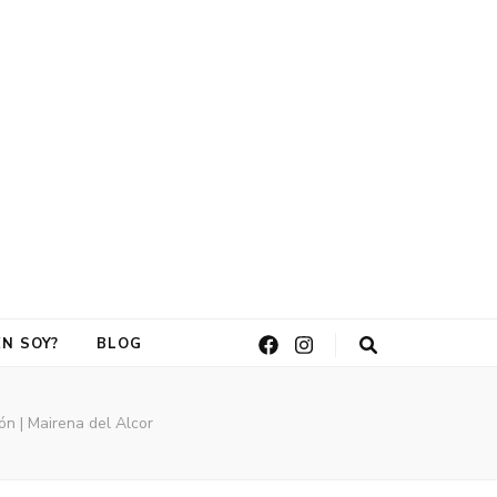
odas en Sevilla
ÉN SOY?
BLOG
ón | Mairena del Alcor