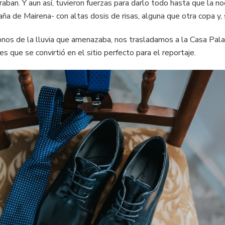
ban. Y aun así, tuvieron fuerzas para darlo todo hasta que la noc
ña de Mairena- con altas dosis de risas, alguna que otra copa y
donos de la lluvia que amenazaba, nos trasladamos a la Casa Pal
s que se convirtió en el sitio perfecto para el reportaje.