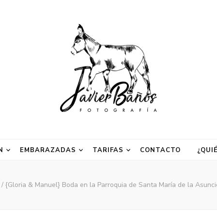
 | Fotógrafo de b
N
EMBARAZADAS
TARIFAS
CONTACTO
¿QUI
s
/
{Gloria & Manuel} Boda en la Parroquia de Santa María de la Asunci