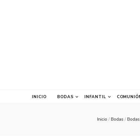
Javier Baños
Fotográfo de bodas en Sevilla
INICIO
BODAS
INFANTIL
COMUNIÓ
Inicio
/
Bodas
/
Boda