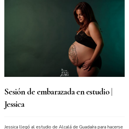
Sevilla
Sesión de embarazada en estudio |
Jessica
Jessica llegó al estudio de Alcalá de Guadaíra para hacerse