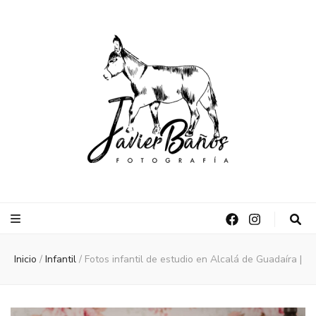
Javier Baños |
Fotográfo de bodas en Sevilla
Fotógrafo de
bodas en
Inicio
/
Infantil
/
Fotos infantil de estudio en Alcalá de Guadaíra |