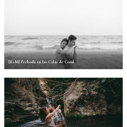
{R+M} Preboda en las Calas de Conil