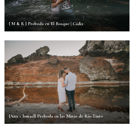
{ M & R } Preboda en El Bosque | Cádiz
{Ana + Ismael} Preboda en las Minas de Río Tinto