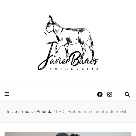
Javier Baños |
Fotográfo de bodas en Sevilla
Fotógrafo de
bodas en
Inicio
/
Bodas
/
Preboda
/
E+D | Preboda en el centro de Sevilla